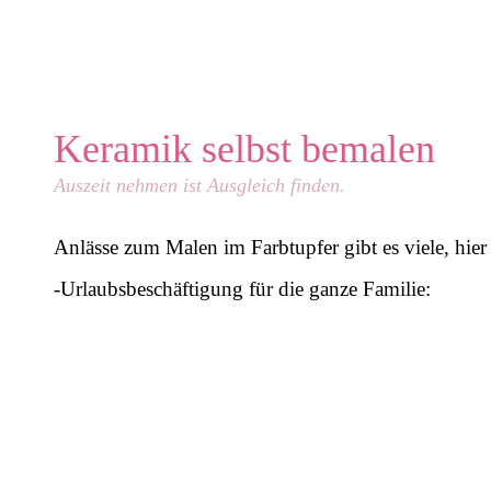
Keramik selbst bemalen
Auszeit nehmen ist Ausgleich finden.
Anlässe zum Malen im Farbtupfer gibt es viele, hier
-Urlaubsbeschäftigung für die ganze Familie:
IMG-20220731-WA0003[1]
IMG-20220731-WA0000[1]
IMG-20221013-WA0006[1]
20220817_134535[1]