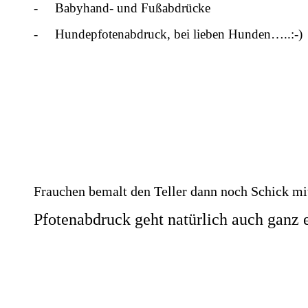
-
Babyhand- und Fußabdrücke
-
Hundepfotenabdruck, bei lieben Hunden…..:-)
IMG-20220804-WA0009[1]
IMG-20220804-WA0004[1]
IMG-20220804-WA0007[1]
IMG-20220804-WA0001(1)[1]
IMG-20221013-WA0000[1]
Frauchen bemalt den Teller dann noch Schick mit 
Pfotenabdruck geht natürlich auch ganz e
IMG-20230625-WA0014[1]
IMG-20230625-WA0012[1]