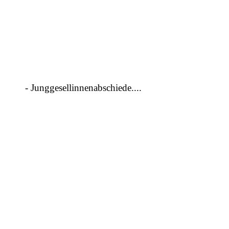
IMG-20230625-WA0013[1]
IMG-20230625-WA0011[1]
IMG-20230625-WA0010[1]
IMG-20230625-WA0009[1]
- Junggesellinnenabschiede....