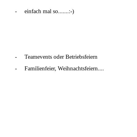
- einfach mal so.......:-)
20220823_113006[1]
20221126_160454[1]
-
Teamevents oder Betriebsfeiern
- Familienfeier, Weihnachtsfeiern....